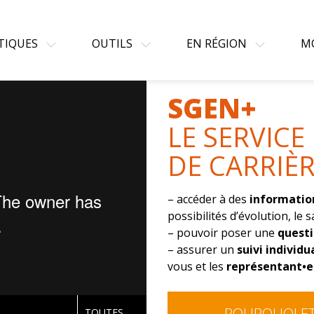
TIQUES
OUTILS
EN RÉGION
M
SGEN+
LE SERVICE 
DE CARRIÈ
– accéder à des
informatio
possibilités d’évolution, le s
– pouvoir poser une
quest
– assurer un
suivi individu
vous et les
représentant•e
POURQUOI ET
TOUTES