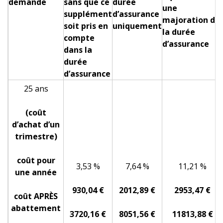
demande
sans que ce
durée
une
supplément
d’assurance
majoration de
soit pris en
uniquement
la durée
compte
d’assurance
dans la
durée
d’assurance
25 ans
(coût
d’achat d’un
trimestre)
coût pour
3,53 %
7,64 %
11,21 %
une année
930,04 €
2012,89 €
2953,47 €
coût APRÈS
abattement
3720,16 €
8051,56 €
11813,88 €