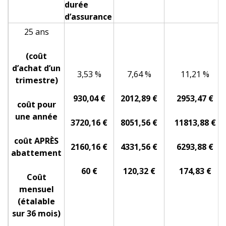
durée
d’assurance
25 ans
(coût
d’achat d’un
3,53 %
7,64 %
11,21 %
trimestre)
930,04 €
2012,89 €
2953,47 €
coût pour
une année
3720,16 €
8051,56 €
11813,88 €
coût APRÈS
2160,16 €
4331,56 €
6293,88 €
abattement
60 €
120,32 €
174,83 €
Coût
mensuel
(étalable
sur 36 mois)