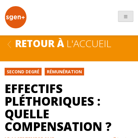
+
RETOUR À
L'ACCUEIL
SECOND DEGRÉ
RÉMUNÉRATION
EFFECTIFS
PLÉTHORIQUES :
QUELLE
COMPENSATION ?