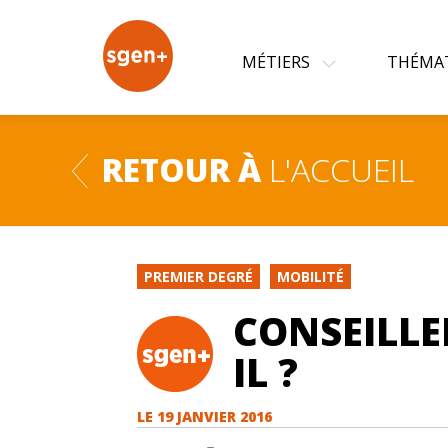
+
MÉTIERS
THÉMA
RETOUR À
L'ACCUEIL
PREMIER DEGRÉ
MOBILITÉ
CONSEILLER
IL ?
LE
19 JANVIER 2016