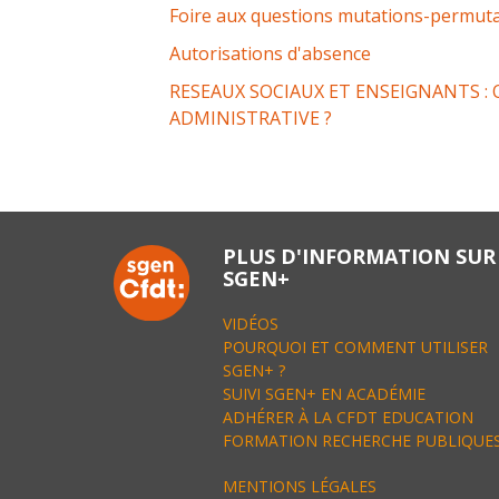
Foire aux questions mutations-permut
Autorisations d'absence
RESEAUX SOCIAUX ET ENSEIGNANTS : Q
ADMINISTRATIVE ?
Post
navigation
PLUS D'INFORMATION SUR
SGEN+
VIDÉOS
POURQUOI ET COMMENT UTILISER
SGEN+ ?
SUIVI SGEN+ EN ACADÉMIE
ADHÉRER À LA CFDT EDUCATION
FORMATION RECHERCHE PUBLIQUE
MENTIONS LÉGALES