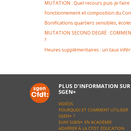
MUTATION : Quel recours puis-je faire 
Fonctionnement et composition du Cons
Bonifications quartiers sensibles, écol
MUTATION SECOND DEGRÉ : COMME
?
Heures supplémentaires : un taux infé
Post
navigation
PLUS D'INFORMATION SUR
SGEN+
VIDÉOS
POURQUOI ET COMMENT UTILISER
SGEN+ ?
SUIVI SGEN+ EN ACADÉMIE
ADHÉRER À LA CFDT EDUCATION