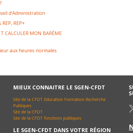
?
eil d’Administration
es REP, REP+
NT CALCULER MON BARÈME
rieur aux heures normales
MIEUX CONNAITRE LE SGEN-CFDT
S
S
Site de la CFDT Education Formation Recherche
Publiques
Site de la CFDT
Site de la CFDT fonctions publiques
LE SGEN-CFDT DANS VOTRE RÉGION