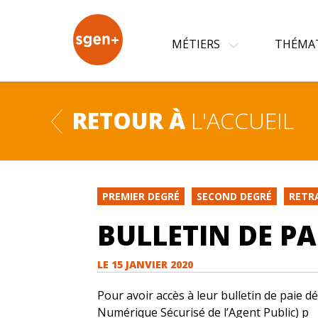
+
MÉTIERS
THÉMA
RETOUR À
L'ACCUEIL
PREMIER DEGRÉ
SECOND DEGRÉ
RETR
BULLETIN DE PA
LE
15 JANVIER 2020
Pour avoir accès à leur bulletin de paie d
Numérique Sécurisé de l’Agent Public) p