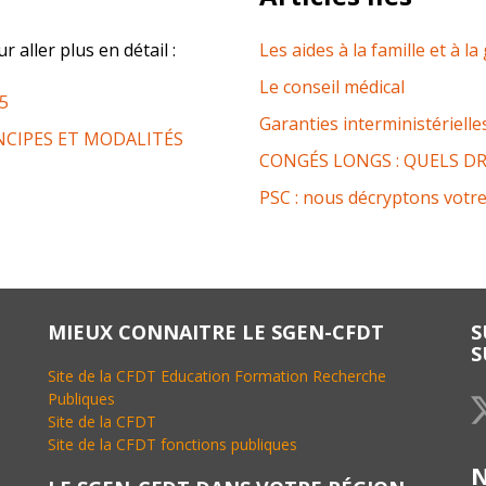
aller plus en détail :
Les aides à la famille et à l
Le conseil médical
25
Garanties interministérielles
NCIPES ET MODALITÉS
CONGÉS LONGS : QUELS DR
PSC : nous décryptons votre
MIEUX CONNAITRE LE SGEN-CFDT
S
S
Site de la CFDT Education Formation Recherche
Publiques
Site de la CFDT
Site de la CFDT fonctions publiques