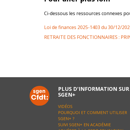
Ci-dessous les ressources connexes pour 
Loi de finances 2025-1403 du 30/12/20
RETRAITE DES FONCTIONNAIRES : PRI
Post
navigation
PLUS D'INFORMATION SUR
SGEN+
VIDÉOS
POURQUOI ET COMMENT UTILISER
SGEN+ ?
SUIVI SGEN+ EN ACADÉMIE