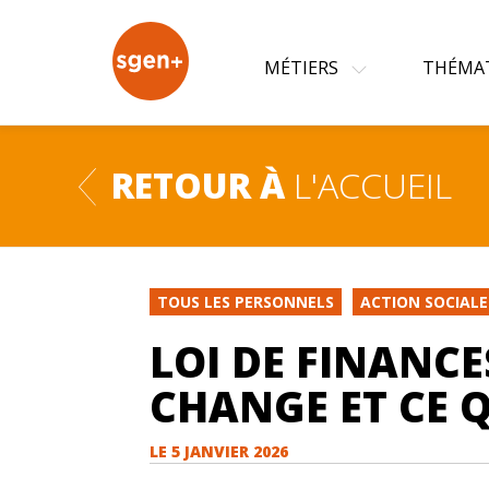
+
MÉTIERS
THÉMA
RETOUR À
L'ACCUEIL
TOUS LES PERSONNELS
ACTION SOCIALE
LOI DE FINANCES
CHANGE ET CE Q
LE
5 JANVIER 2026