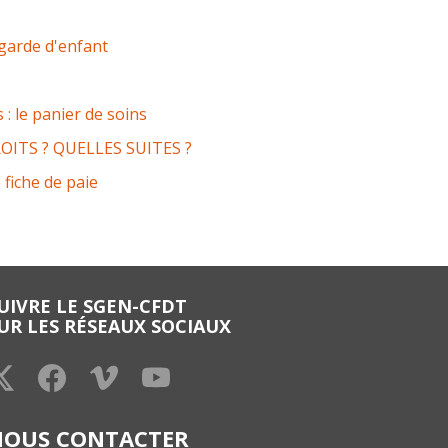
a garde d'enfant
 : le panier de soins
OITS ? QUELLES SUITES ?
 fiche de paie
UIVRE LE SGEN-CFDT
UR LES RÉSEAUX SOCIAUX
NOUS CONTACTER