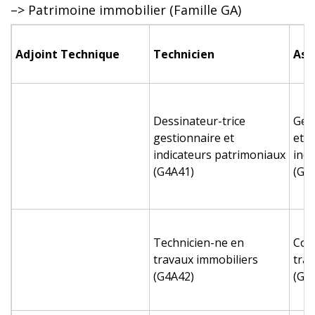
–> Patrimoine immobilier (Famille GA)
Adjoint Technique
Technicien
Ass
Dessinateur-trice
Ges
gestionnaire et
et
indicateurs patrimoniaux
ind
(G4A41)
(G3
Technicien-ne en
Con
travaux immobiliers
tra
(G4A42)
(G3