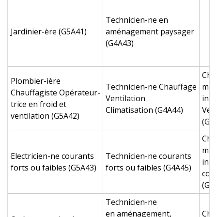
Technicien-ne en
Jardinier-ère (G5A41)
aménagement paysager
(G4A43)
Chef
Plombier-ière
Technicien-ne Chauffage
mai
Chauffagiste Opérateur-
Ventilation
inst
trice en froid et
Climatisation (G4A44)
Vent
ventilation (G5A42)
(G3
Chef
mai
Electricien-ne courants
Technicien-ne courants
inst
forts ou faibles (G5A43)
forts ou faibles (G4A45)
cour
(G3
Technicien-ne
en aménagement,
Chef