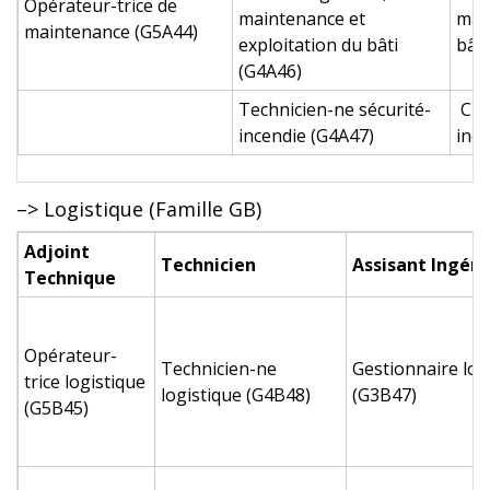
Opérateur-trice de
maintenance et
mai
maintenance (G5A44)
exploitation du bâti
bât
(G4A46)
Technicien-ne sécurité-
Chef
incendie (G4A47)
ince
–> Logistique (Famille GB)
Adjoint
Technicien
Assisant Ingéni
Technique
Opérateur-
Technicien-ne
Gestionnaire log
trice logistique
logistique (G4B48)
(G3B47)
(G5B45)