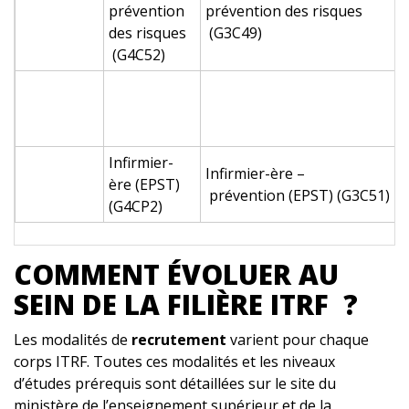
prévention
prévention des risques
p
des risques
(G3C49)
r
(G4C52)
I
p
(
Infirmier-
Infirmier-ère –
ère (EPST)
E
prévention (EPST) (G3C51)
(G4CP2)
COMMENT ÉVOLUER AU
SEIN DE LA FILIÈRE ITRF ?
Les modalités de
recrutement
varient pour chaque
corps ITRF. Toutes ces modalités et les niveaux
d’études prérequis sont détaillées sur le site du
ministère de l’enseignement supérieur et de la