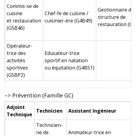
Commis-se de
Gestionnaire d’
cuisine
Chef-fe de cuisine /
structure de
et restauration
cuisinier-ère (G4B49)
restauration (G
(G5B46)
Opérateur-
trice des
Educateur-trice
activités
sportif en natation
sportives
ou équitation (G4B51)
(G5BP2)
–> Prévention (Famille GC)
Adjoint
Technicien
Assistant Ingénieur
I
Technique
Technicien-
ne de
Animateur-trice en
I